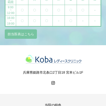
時間
9:00
~
〇
〇
〇
〇
〇
〇
－
12:00
16:00
~
〇
〇
〇
－
〇
－
－
19:00
担当医表はこちら
兵庫県姫路市北条口2丁目18 宮本ビル1F
当院の特色