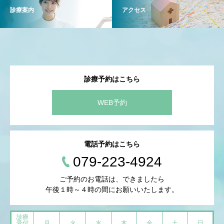
診療案内
アクセス
診療予約はこちら
WEB予約
電話予約はこちら
079-223-4924
ご予約のお電話は、できましたら
午後１時～４時の間にお願いいたします。
診療
受付
月
火
水
木
金
土
日