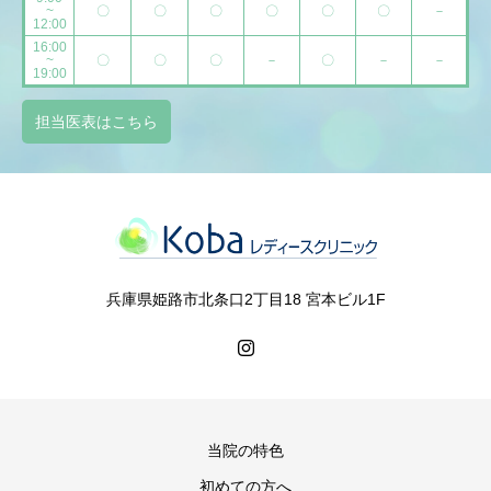
~
〇
〇
〇
〇
〇
〇
－
12:00
16:00
~
〇
〇
〇
－
〇
－
－
19:00
担当医表はこちら
兵庫県姫路市北条口2丁目18 宮本ビル1F
当院の特色
初めての方へ